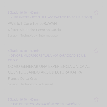
Sábado 16:40
40 min
Remo
KUBERNETES / IOT [AULA: A06 CAPACIDAD: 30 UB: PISO 2]
AWS IoT Core for LoRaWAN
Néstor Alejandro Ccencho García
Session
Technology
Intermediate
Sábado 16:40
40 min
Remo
DEVOPS/MLOPS/IOPS [AULA: A07 CAPACIDAD: 30 UB:
PISO 2]
COMO GENERAR UNA EXPERIENCIA UNICA AL
CLIENTE USANDO ARQUITECTURA KAPPA
Francis De La Cruz
Session
Technology
Advanced
Sábado 16:40
40 min
Remo
CASO DE EXITOS, MIGRACIÓN/ OPTIMIZACIÓN DE