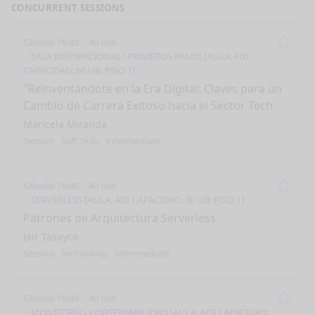
CONCURRENT SESSIONS
Sábado 16:40
40 min
Remo
SALA INSPIRACIONAL/ PRIMEROS PASOS [AULA: P01
CAPACIDAD: 60 UB: PISO 1]
"Reinventándote en la Era Digital: Claves para un
Cambio de Carrera Exitoso hacia el Sector Tech
Maricela Miranda
Session
Soft Skills
Intermediate
Sábado 16:40
40 min
Remo
SERVERLESS [AULA: A01 CAPACIDAD: 30 UB: PISO 1]
Patrones de Arquitectura Serverless
Jair Tasayco
Session
Technology
Intermediate
Sábado 16:40
40 min
Remo
MONITOREO Y OBSERVABILIDAD [AULA: A03 CAPACIDAD: