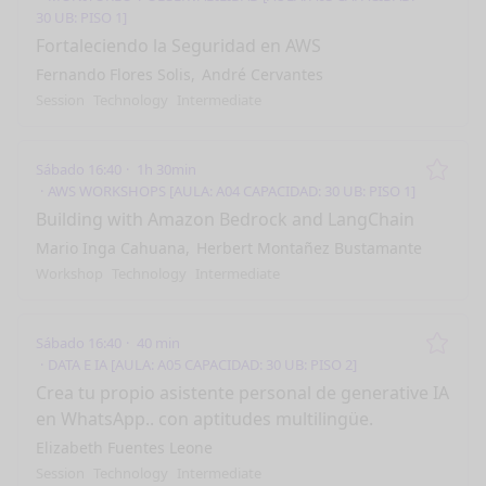
30 UB: PISO 1]
Fortaleciendo la Seguridad en AWS
Fernando Flores Solis
André Cervantes
Session
Technology
Intermediate
Sábado 16:40
1h 30min
Remo
AWS WORKSHOPS [AULA: A04 CAPACIDAD: 30 UB: PISO 1]
Building with Amazon Bedrock and LangChain
Mario Inga Cahuana
Herbert Montañez Bustamante
Workshop
Technology
Intermediate
Sábado 16:40
40 min
Remo
DATA E IA [AULA: A05 CAPACIDAD: 30 UB: PISO 2]
Crea tu propio asistente personal de generative IA
en WhatsApp.. con aptitudes multilingüe.
Elizabeth Fuentes Leone
Session
Technology
Intermediate